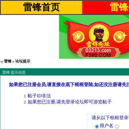
雷锋首页
雷锋
雷锋
» 论坛提示
雷锋 提示信息
如果您已注册会员,请直接在底下框框登陆,如还没注册请先
帖子ID非法
如果您已注册,请先登录论坛即可游览帖子
请从以下框框登录
用户名