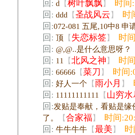
回:
树叶飘飘
时间:1
d
【
】
回:
圣战风云
时间
ddd
【
】
回:
072-081 五尾,10中8 
回:
失恋标签
时间:
顶
【
】
回:
@,@..是什么意思呀？
回:
北风之神
时间:
11
【
】
回:
菜刀
时间:0
66666
【
】
回:
雨小月
好人一个
【
】
回:
山穷水
11111111111
【
回:
发贴是奉献，看贴是缘
合家福
时间:20:
了。
【
】
回:
最美
时间
牛牛牛牛
【
】