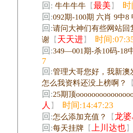
回:
最美
时间
牛牛牛牛
【
】
回:
092期-100期 六肖 9中
回:
请问大神们有些网站回
天天进
时间:07:35
谢
【
】
回:
349—001期-杀10码-1
7
回:
管理大哥您好，我新澳
怎么我资料还没上榜啊？
回:
25期顶ooooooooooooooo
人
时间:14:47:23
】
回:
龙婆
怎么添加充值？
【
回:
上川达也
每天挂牌
【