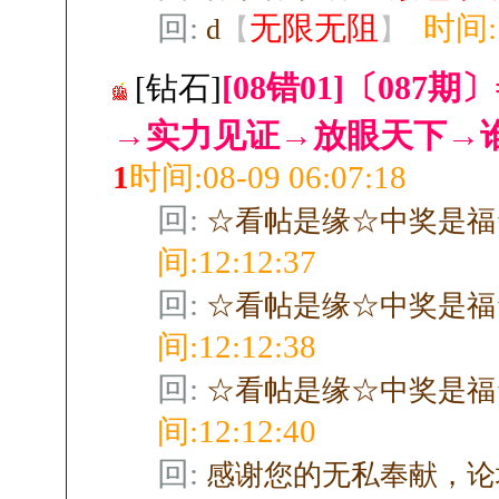
回:
无限无阻
时间:1
d
【
】
[08错01]〔08
[钻石]
→实力见证→放眼天下→
1
时间:08-09 06:07:18
回:
☆看帖是缘☆中奖是福
间:12:12:37
回:
☆看帖是缘☆中奖是福
间:12:12:38
回:
☆看帖是缘☆中奖是福
间:12:12:40
回:
感谢您的无私奉献，论