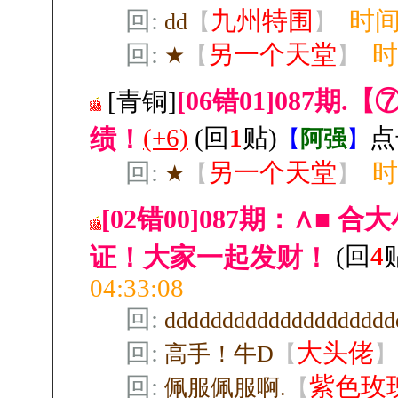
回:
九州特围
时间:
dd
【
】
回:
另一个天堂
时
★
【
】
[06错01]087
[青铜]
绩！
(+6)
(回
1
贴)
点
【
阿强
】
回:
另一个天堂
时
★
【
】
[02错00]087期：∧■
证！大家一起发财！
(回
4
04:33:08
回:
dddddddddddddddddddd
回:
大头佬
高手！牛D
【
】
回:
紫色玫
佩服佩服啊.
【