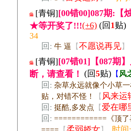
[00错00]087
[青铜]
★等开奖了!!!
(+6)
(回
1
贴)
34
回:
不愿说再见
牛 逼
【
】
[07错01]【08
[青铜]
断，请查看！
(回
5
贴)
【
风
回:
杂草永远就像个小草一
风来运
贴，对错不怪！
【
回:
爱在哪
挺酷,多发点
【
回:
============《
柔弱娇女
时间:1
====
【
】