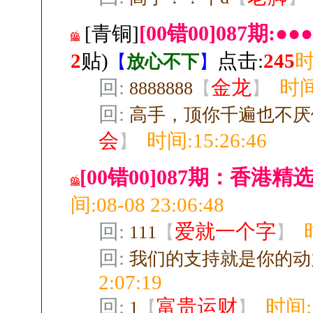
[00错00]087期
[青铜]
2
贴)
点击:
245
时
【
放心不下
】
回:
金龙
时间:
8888888
【
】
回:
高手，顶你千遍也不厌
会
时间:15:26:46
】
[00错00]087期：香港精
间:08-08 23:06:48
回:
爱就一个字
111
【
】
回:
我们的支持就是你的动力
2:07:19
回:
富贵运财
时间:1
1
【
】