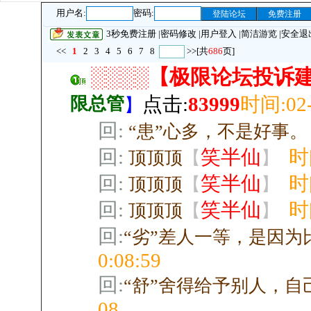
用户名:
密码:
3秒免费注册
|
密码修改
|
用户登入
|
简洁游览
|
安全退
<<
1
2
3
4
5
6
7
8
>>
[共
686
页]
░░░░【极限论坛投诉
限总管
点击:
83999
时间:02-
】
回:
“患”心多，不是好事。
回:
笑半仙
时间
顶顶顶
【
】
回:
笑半仙
时间
顶顶顶
【
】
回:
笑半仙
时间
顶顶顶
【
】
回:
“劣”差人一等，是因为
0:08:59
回:
“舒”舍得给予别人，自
08