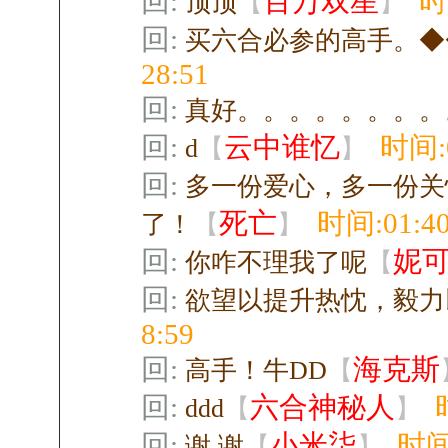
回:
百万双星
时
顶顶
【
】
回:
买六合必参的高手。◆
28:51
回:
真好。。。。。。。。
回:
云中谁忆
时间:0
d
【
】
回:
多一份爱心，多一份关
死亡
时间:01:40
了！
【
】
回:
妮
你咋不理我了呢
【
回:
欲望以提升热忱，毅力
8:59
回:
海克斯
高手！牛DD
【
回:
六合神秘人
ddd
【
】
回:
小米柒
时间:
谢 谢
【
】