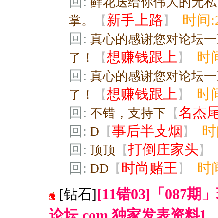
回:
藓花送给你伟大的无私
新手上路
时间:2
掌。
【
】
回:
真心的感谢您对论坛一
想赚钱跟上
时间
了！
【
】
回:
真心的感谢您对论坛一
想赚钱跟上
时间
了！
【
】
回:
名杰
不错，支持下
【
回:
事后半支烟
时间
D
【
】
回:
打倒庄家头
顶顶
【
】
回:
时尚赌王
时间
DD
【
】
[11错03]「08
[钻石]
论坛.com 独家发表资料1