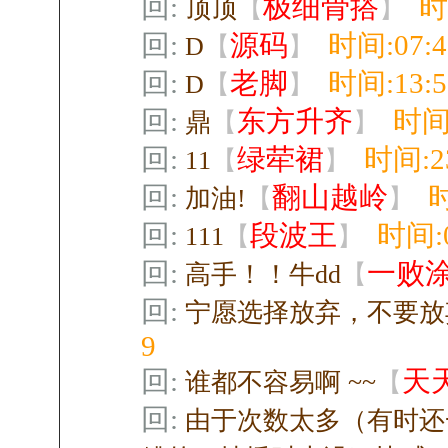
回:
极细骨搭
时
顶顶
【
】
回:
源码
时间:07:4
D
【
】
回:
老脚
时间:13:5
D
【
】
回:
东方升齐
时间:
鼎
【
】
回:
绿荦裙
时间:23
11
【
】
回:
翻山越岭
时
加油!
【
】
回:
段波王
时间:0
111
【
】
回:
一败
高手！！牛dd
【
回:
宁愿选择放弃，不要放
9
回:
天
谁都不容易啊 ~~
【
回:
由于次数太多（有时还